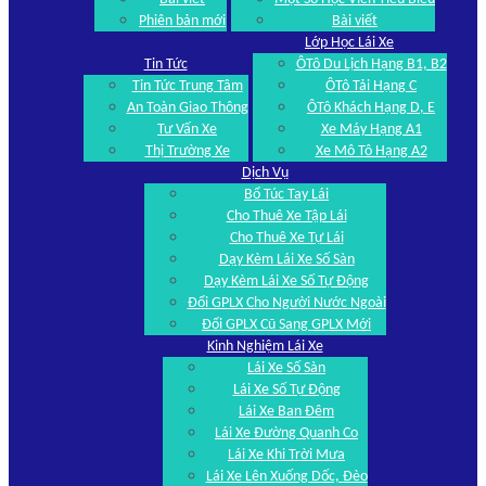
Phiên bản mới
Bài viết
Lớp Học Lái Xe
Tin Tức
ÔTô Du Lịch Hạng B1, B2
Tin Tức Trung Tâm
ÔTô Tải Hạng C
An Toàn Giao Thông
ÔTô Khách Hạng D, E
Tư Vấn Xe
Xe Máy Hạng A1
Thị Trường Xe
Xe Mô Tô Hạng A2
Dịch Vụ
Bổ Túc Tay Lái
Cho Thuê Xe Tập Lái
Cho Thuê Xe Tự Lái
Dạy Kèm Lái Xe Số Sàn
Dạy Kèm Lái Xe Số Tự Động
Đổi GPLX Cho Người Nước Ngoài
Đổi GPLX Cũ Sang GPLX Mới
Kinh Nghiệm Lái Xe
Lái Xe Số Sàn
Lái Xe Số Tự Động
Lái Xe Ban Đêm
Lái Xe Đường Quanh Co
Lái Xe Khi Trời Mưa
Lái Xe Lên Xuống Dốc, Đèo