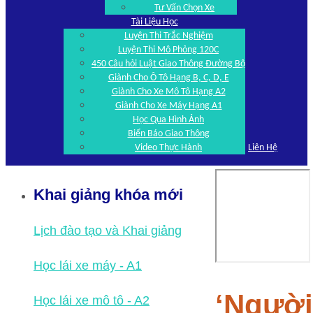
Tư Vấn Chọn Xe
Tài Liệu Học
Luyện Thi Trắc Nghiệm
Luyện Thi Mô Phỏng 120C
450 Câu hỏi Luật Giao Thông Đường Bộ
Giành Cho Ô Tô Hạng B, C, D, E
Giành Cho Xe Mô Tô Hạng A2
Giành Cho Xe Máy Hạng A1
Học Qua Hình Ảnh
Biển Báo Giao Thông
Video Thực Hành
Liên Hệ
Khai giảng khóa mới
Lịch đào tạo và Khai giảng
Học lái xe máy - A1
‘Người
Học lái xe mô tô - A2