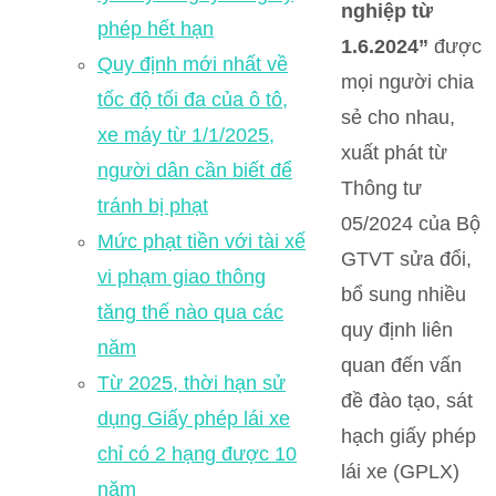
nghiệp từ
phép hết hạn
1.6.2024”
được
Quy định mới nhất về
mọi người chia
tốc độ tối đa của ô tô,
sẻ cho nhau,
xe máy từ 1/1/2025,
xuất phát từ
người dân cần biết để
Thông tư
tránh bị phạt
05/2024 của Bộ
Mức phạt tiền với tài xế
GTVT sửa đổi,
vi phạm giao thông
bổ sung nhiều
tăng thế nào qua các
quy định liên
năm
quan đến vấn
Từ 2025, thời hạn sử
đề đào tạo, sát
dụng Giấy phép lái xe
hạch giấy phép
chỉ có 2 hạng được 10
lái xe (GPLX)
năm