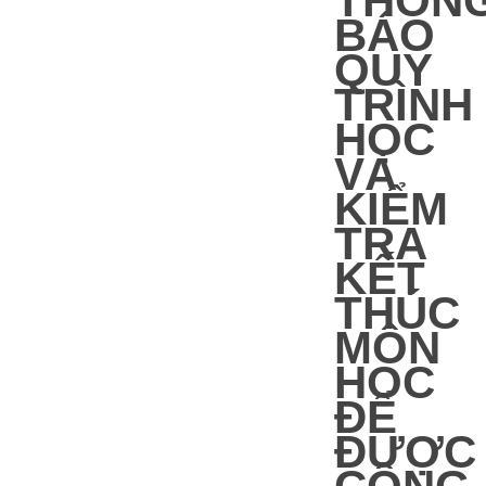
THÔN
BÁO
QUY
TRÌNH
HỌC
VÀ
KIỂM
TRA
KẾT
THÚC
MÔN
HỌC
ĐỂ
ĐƯỢC