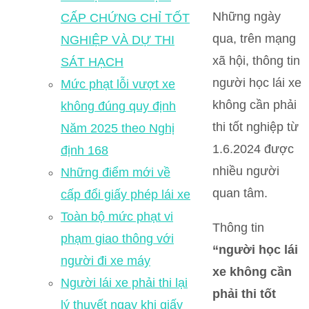
Những ngày
CẤP CHỨNG CHỈ TỐT
qua, trên mạng
NGHIỆP VÀ DỰ THI
xã hội, thông tin
SÁT HẠCH
người học lái xe
Mức phạt lỗi vượt xe
không cần phải
không đúng quy định
thi tốt nghiệp từ
Năm 2025 theo Nghị
1.6.2024 được
định 168
nhiều người
Những điểm mới về
quan tâm.
cấp đổi giấy phép lái xe
Toàn bộ mức phạt vi
Thông tin
phạm giao thông với
“người học lái
người đi xe máy
xe không cần
Người lái xe phải thi lại
phải thi tốt
lý thuyết ngay khi giấy