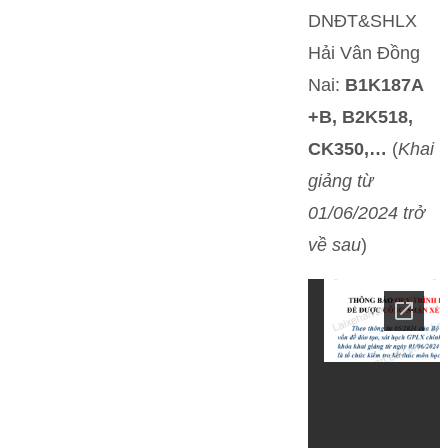
DNĐT&SHLX
Hải Vân Đồng
Nai:
B1K187A
+B, B2K518,
CK350,…
(
Khai
giảng từ
01/06/2024
trở
về sau
)