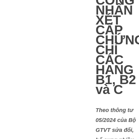
CÔNG
NHẬN
XÉT
CẤP
CHỨN
CHỈ
CÁC
HẠNG
B1, B2
và C
Theo thông tư
05/2024 của Bộ
GTVT sửa đổi,