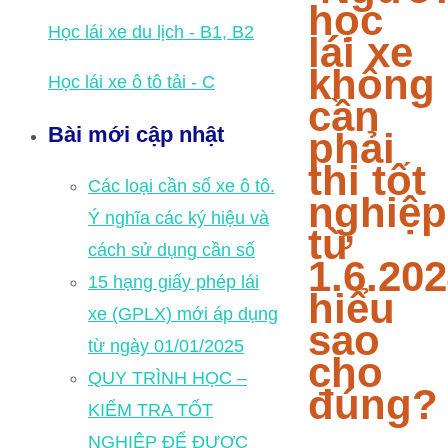
học
Học lái xe du lịch - B1, B2
lái xe
không
Học lái xe ô tô tải - C
cần
Bài mới cập nhật
phải
thi tốt
Các loại cần số xe ô tô.
nghiệp
Ý nghĩa các ký hiệu và
từ
cách sử dụng cần số
1.6.202
15 hạng giấy phép lái
hiểu
xe (GPLX) mới áp dụng
sao
từ ngày 01/01/2025
cho
QUY TRÌNH HỌC –
đúng?
KIỂM TRA TỐT
NGHIỆP ĐỂ ĐƯỢC