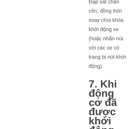
Đạp sát chân
côn, đồng thời
xoay chìa khóa
khởi động xe
(hoặc nhấn nút
với các xe có
trang bị nút khởi
động).
7. Khi
động
cơ đã
được
khởi