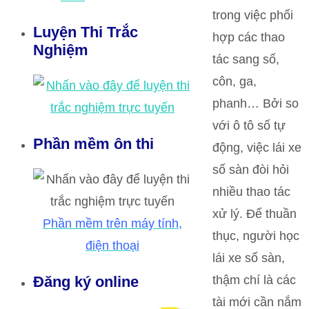
trong việc phối
Luyện Thi Trắc
hợp các thao
Nghiệm
tác sang số,
côn, ga,
phanh… Bởi so
với ô tô số tự
Phần mềm ôn thi
động, việc lái xe
số sàn đòi hỏi
nhiều thao tác
xử lý. Để thuần
Phần mềm trên máy tính,
thục, người học
điện thoại
lái xe số sàn,
thậm chí là các
Đăng ký online
tài mới cần nắm