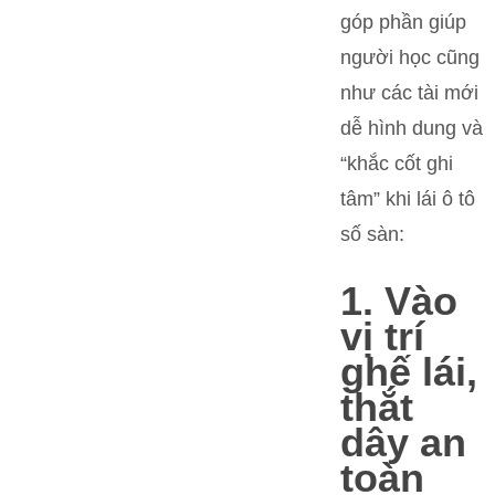
góp phần giúp
người học cũng
như các tài mới
dễ hình dung và
“khắc cốt ghi
tâm” khi lái ô tô
số sàn:
1. Vào
vị trí
ghế lái,
thắt
dây an
toàn