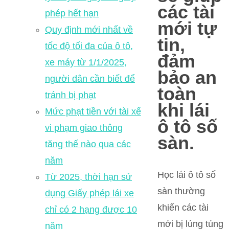
các tài
phép hết hạn
mới tự
Quy định mới nhất về
tin,
tốc độ tối đa của ô tô,
đảm
xe máy từ 1/1/2025,
bảo an
người dân cần biết để
toàn
tránh bị phạt
khi lái
Mức phạt tiền với tài xế
ô tô số
vi phạm giao thông
sàn.
tăng thế nào qua các
năm
Học lái ô tô số
Từ 2025, thời hạn sử
sàn thường
dụng Giấy phép lái xe
khiến các tài
chỉ có 2 hạng được 10
mới bị lúng túng
năm