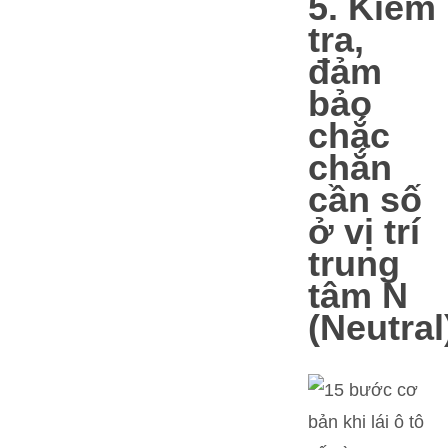
5. Kiểm
tra,
đảm
bảo
chắc
chắn
cần số
ở vị trí
trung
tâm N
(Neutral