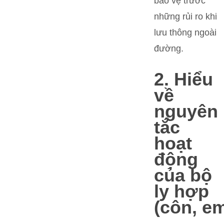
bảo vệ trước
những rủi ro khi
lưu thông ngoài
đường.
2. Hiểu
về
nguyên
tắc
hoạt
động
của bộ
ly hợp
(côn, e