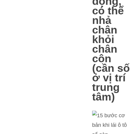
động,
có thể
nhả
chân
khỏi
chân
côn
(cần số
ở vị trí
trung
tâm)