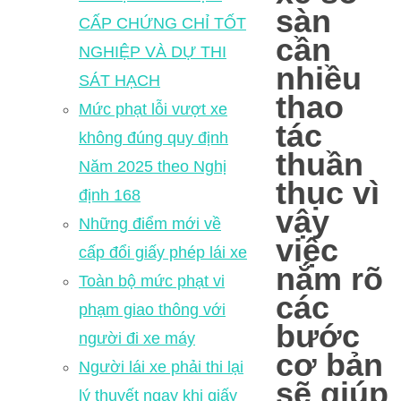
sàn
CẤP CHỨNG CHỈ TỐT
cần
NGHIỆP VÀ DỰ THI
nhiều
SÁT HẠCH
thao
Mức phạt lỗi vượt xe
tác
không đúng quy định
thuần
Năm 2025 theo Nghị
thục vì
định 168
vậy
Những điểm mới về
việc
cấp đổi giấy phép lái xe
nắm rõ
Toàn bộ mức phạt vi
các
phạm giao thông với
bước
người đi xe máy
cơ bản
Người lái xe phải thi lại
sẽ giúp
lý thuyết ngay khi giấy