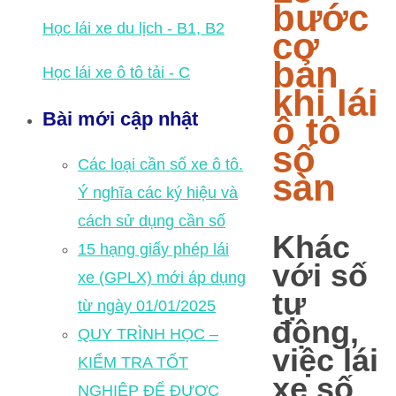
bước
Học lái xe du lịch - B1, B2
cơ
bản
Học lái xe ô tô tải - C
khi lái
Bài mới cập nhật
ô tô
số
Các loại cần số xe ô tô.
sàn
Ý nghĩa các ký hiệu và
cách sử dụng cần số
Khác
15 hạng giấy phép lái
với số
xe (GPLX) mới áp dụng
tự
từ ngày 01/01/2025
động,
QUY TRÌNH HỌC –
việc lái
KIỂM TRA TỐT
xe số
NGHIỆP ĐỂ ĐƯỢC