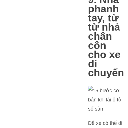
phanh
tay, từ
từ nhả
chân
côn
cho xe
di
chuyển
Để xe có thể di