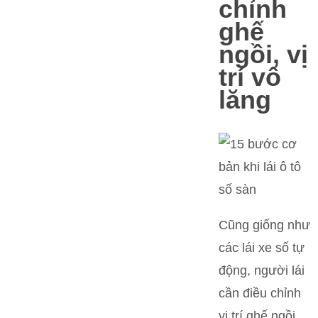
chỉnh
ghế
ngồi, vị
trí vô
lăng
Cũng giống như
các lái xe số tự
động, người lái
cần điều chỉnh
vị trí ghế ngồi,