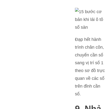
Đạp hết hành
trình chân côn,
chuyển cần số
sang vị trí số 1
theo sơ đồ trực
quan về các số
trên đỉnh cần
số.
9. Nhả