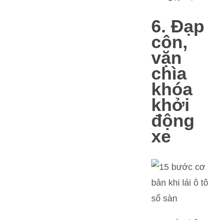
6. Đạp
côn,
vặn
chìa
khóa
khởi
động
xe