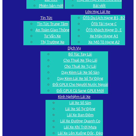
Phiên bản mới
Bài viết
Lớp Học Lái Xe
Tin Tức
ÔTô Du Lịch Hạng B1, B2
Tin Tức Trung Tâm
ÔTô Tải Hạng C
An Toàn Giao Thông
ÔTô Khách Hạng D, E
Tư Vấn Xe
Xe Máy Hạng A1
Thị Trường Xe
Xe Mô Tô Hạng A2
Dịch Vụ
Bổ Túc Tay Lái
Cho Thuê Xe Tập Lái
Cho Thuê Xe Tự Lái
Dạy Kèm Lái Xe Số Sàn
Dạy Kèm Lái Xe Số Tự Động
Đổi GPLX Cho Người Nước Ngoài
Đổi GPLX Cũ Sang GPLX Mới
Kinh Nghiệm Lái Xe
Lái Xe Số Sàn
Lái Xe Số Tự Động
Lái Xe Ban Đêm
Lái Xe Đường Quanh Co
Lái Xe Khi Trời Mưa
Lái Xe Lên Xuống Dốc, Đèo